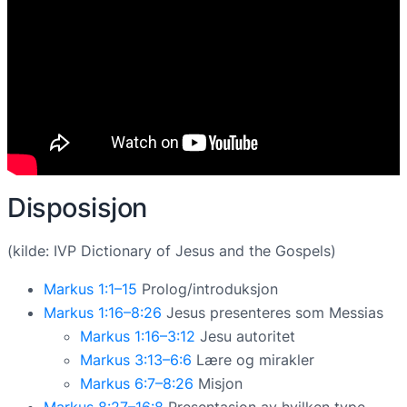
Disposisjon
(kilde: IVP Dictionary of Jesus and the Gospels)
Markus 1:1–15
Prolog/introduksjon
Markus 1:16–8:26
Jesus presenteres som Messias
Markus 1:16–3:12
Jesu autoritet
Markus 3:13–6:6
Lære og mirakler
Markus 6:7–8:26
Misjon