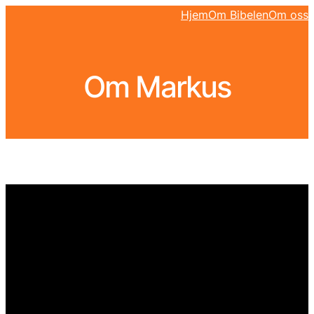
Hjem
Om Bibelen
Om oss
Om Markus